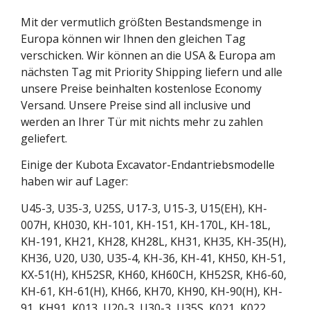
Mit der vermutlich größten Bestandsmenge in
Europa können wir Ihnen den gleichen Tag
verschicken. Wir können an die USA & Europa am
nächsten Tag mit Priority Shipping liefern und alle
unsere Preise beinhalten kostenlose Economy
Versand. Unsere Preise sind all inclusive und
werden an Ihrer Tür mit nichts mehr zu zahlen
geliefert.
Einige der Kubota Excavator-Endantriebsmodelle
haben wir auf Lager:
U45-3, U35-3, U25S, U17-3, U15-3, U15(EH), KH-
007H, KH030, KH-101, KH-151, KH-170L, KH-18L,
KH-191, KH21, KH28, KH28L, KH31, KH35, KH-35(H),
KH36, U20, U30, U35-4, KH-36, KH-41, KH50, KH-51,
KX-51(H), KH52SR, KH60, KH60CH, KH52SR, KH6-60,
KH-61, KH-61(H), KH66, KH70, KH90, KH-90(H), KH-
91, KH91, K013, U20-3, U30-3, U35S, K021, K022,