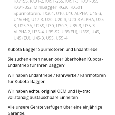
KX71SS
,
KX91-2
,
KX91-2SS
,
KX91-3
,
KX91-35S
,
KX91-3S2
,
MiniBagger
,
RG30
,
RX501
,
Spurmotoren
,
TX301
,
U10
,
U10 ALPHA
,
U15-3
,
U15(EH)
,
U17-3
,
U20
,
U20-3
,
U20-3 ALPHA
,
U25-
3
,
U25-3A
,
U25S
,
U30
,
U30-3
,
U35-3
,
U35-3
ALPHA 2
,
U35-4
,
U35-S2
,
U35(EU)
,
U35S
,
U45
,
U45 (EU)
,
U45-3
,
U55
,
U55-4
Kubota Bagger Spurmotoren und Endantriebe
Sie suchen einen neuen oder überholten Kubota-
Endantrieb für Ihren Bagger?
Wir haben Endantriebe / Fahrwerke / Fahrmotoren
für Kubota-Bagger.
Wir haben echte, original OEM und Hy-trac
vollständig austauschbare Einheiten.
Alle unsere Geräte verfügen über eine einjährige
Garantie.