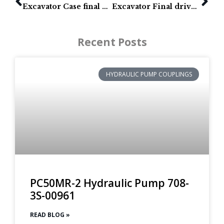
Excavator Case final drives: 9013, CX130, CX130B, 9020, 9010 & 9010B
Excavator Final drives for Deere 160LC & Hitachi EX160LC-5
Recent Posts
HYDRAULIC PUMP COUPLINGS
PC50MR-2 Hydraulic Pump 708-
3S-00961
READ BLOG »