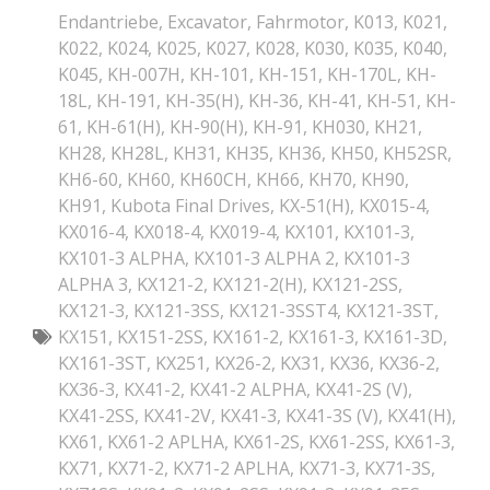
Endantriebe
,
Excavator
,
Fahrmotor
,
K013
,
K021
,
K022
,
K024
,
K025
,
K027
,
K028
,
K030
,
K035
,
K040
,
K045
,
KH-007H
,
KH-101
,
KH-151
,
KH-170L
,
KH-
18L
,
KH-191
,
KH-35(H)
,
KH-36
,
KH-41
,
KH-51
,
KH-
61
,
KH-61(H)
,
KH-90(H)
,
KH-91
,
KH030
,
KH21
,
KH28
,
KH28L
,
KH31
,
KH35
,
KH36
,
KH50
,
KH52SR
,
KH6-60
,
KH60
,
KH60CH
,
KH66
,
KH70
,
KH90
,
KH91
,
Kubota Final Drives
,
KX-51(H)
,
KX015-4
,
KX016-4
,
KX018-4
,
KX019-4
,
KX101
,
KX101-3
,
KX101-3 ALPHA
,
KX101-3 ALPHA 2
,
KX101-3
ALPHA 3
,
KX121-2
,
KX121-2(H)
,
KX121-2SS
,
KX121-3
,
KX121-3SS
,
KX121-3SST4
,
KX121-3ST
,
KX151
,
KX151-2SS
,
KX161-2
,
KX161-3
,
KX161-3D
,
KX161-3ST
,
KX251
,
KX26-2
,
KX31
,
KX36
,
KX36-2
,
KX36-3
,
KX41-2
,
KX41-2 ALPHA
,
KX41-2S (V)
,
KX41-2SS
,
KX41-2V
,
KX41-3
,
KX41-3S (V)
,
KX41(H)
,
KX61
,
KX61-2 APLHA
,
KX61-2S
,
KX61-2SS
,
KX61-3
,
KX71
,
KX71-2
,
KX71-2 APLHA
,
KX71-3
,
KX71-3S
,