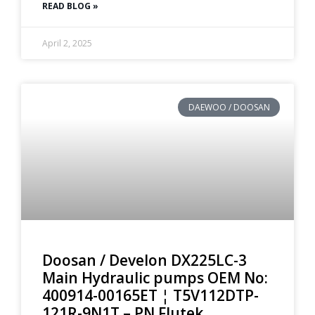
READ BLOG »
April 2, 2025
DAEWOO / DOOSAN
Doosan / Develon DX225LC-3
Main Hydraulic pumps OEM No:
400914-00165ET ¦ T5V112DTP-
121R-9N1T – PN Flutek